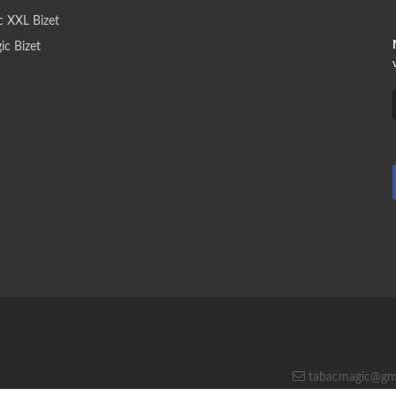
c XXL Bizet
c Bizet
tabacmagic@gm