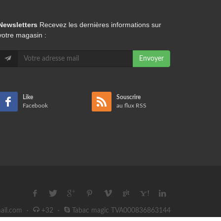
Newsletters
Recevez les dernières informations sur
votre magasin :
Envoyer
Like
Souscrire
Facebook
au flux RSS
ail.com
·
+32
·
Tabac magic TVA000836863144