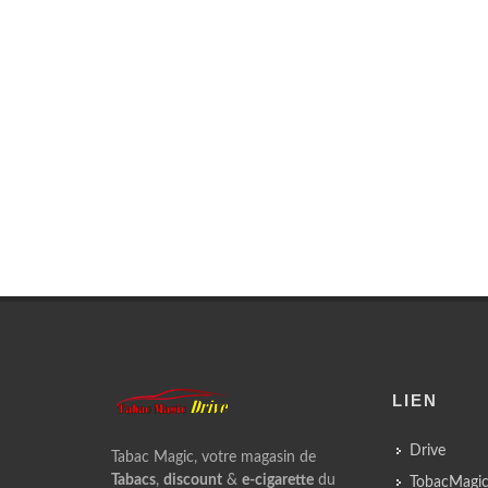
LIEN
Drive
Tabac Magic, votre magasin de
Tabacs
,
discount
&
e-cigarette
du
TobacMagic