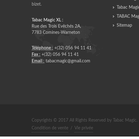
bizet.
Tabac Magi
TABAC Magi
Tabac Magic XL :
Sitemap
Rue des Trois Evêchés 2A,
7783 Comines-Warneton
Téléphone :
+(32) 056 94 11 41
Fax :
+(32) 056 94 11 41
Email :
tabacmagic@gmail.com
Copyrights © 2017 All Rights Reserved by Tabac Magic.
Condition de vente
/
Vie privée